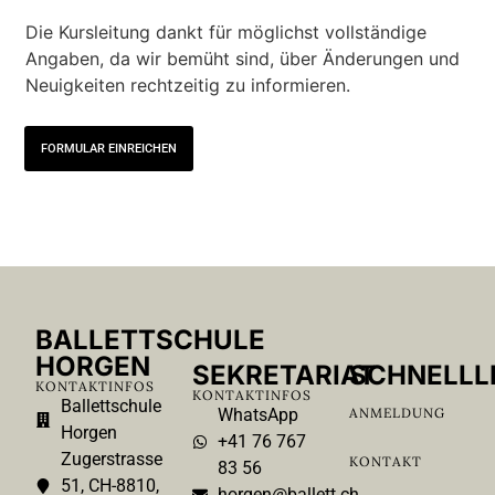
Die Kursleitung dankt für möglichst vollständige
Angaben, da wir bemüht sind, über Änderungen und
Neuigkeiten rechtzeitig zu informieren.
FORMULAR EINREICHEN
BALLETTSCHULE
HORGEN
SEKRETARIAT
SCHNELLL
KONTAKTINFOS
KONTAKTINFOS
Ballettschule
WhatsApp
ANMELDUNG
Horgen
+41 76 767
Zugerstrasse
KONTAKT
83 56
51, CH-8810,
horgen@ballett.ch