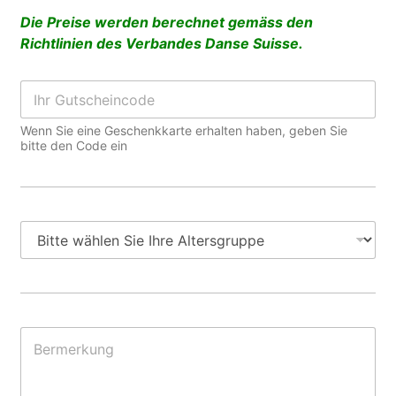
l
z
e
k
Die Preise werden berechnet gemäss den
r
u
Richtlinien des Verbandes Danse Suisse.
r
s
I
e
h
*
r
Wenn Sie eine Geschenkkarte erhalten haben, geben Sie
G
bitte den Code ein
u
t
s
c
h
A
e
l
i
t
n
e
c
r
o
s
d
g
B
e
r
e
u
r
p
m