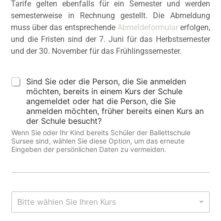
Tarife gelten ebenfalls für ein Semester und werden
semesterweise in Rechnung gestellt. Die Abmeldung
muss über das entsprechende
Abmeldeformular
erfolgen,
und die Fristen sind der 7. Juni für das Herbstsemester
und der 30. November für das Frühlingssemester.
B
Sind Sie oder die Person, die Sie anmelden
e
möchten, bereits in einem Kurs der Schule
s
angemeldet oder hat die Person, die Sie
t
anmelden möchten, früher bereits einen Kurs an
e
der Schule besucht?
h
Wenn Sie oder Ihr Kind bereits Schüler der Ballettschule
e
Sursee sind, wählen Sie diese Option, um das erneute
n
Eingeben der persönlichen Daten zu vermeiden.
d
e
r
S
c
T
Bitte wählen Sie Ihren Kurs
h
a
ü
n