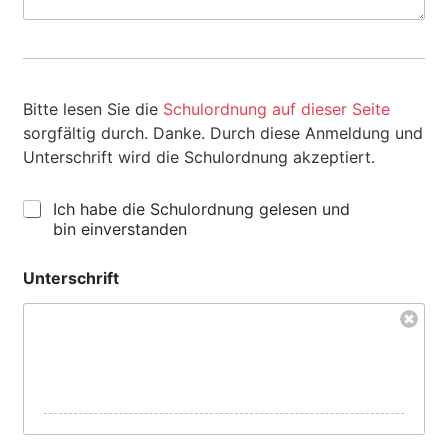
p
e
e
r
*
k
u
n
g
Bitte lesen Sie die
Schulordnung auf dieser Seite
sorgfältig durch. Danke. Durch diese Anmeldung und
Unterschrift wird die Schulordnung akzeptiert.
S
Ich habe die Schulordnung gelesen und
c
bin einverstanden
h
u
Unterschrift
l
o
r
d
n
u
n
g
*