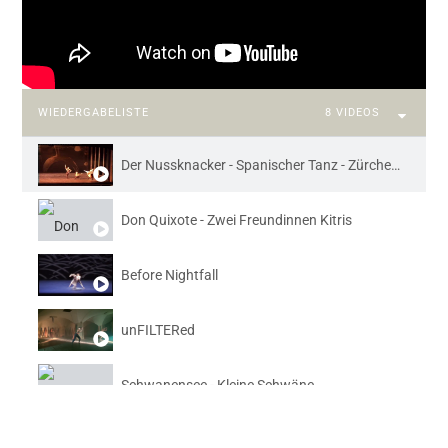
WIEDERGABELISTE
8 VIDEOS
Der Nussknacker - Spanischer Tanz - Zürcher Ballett
Don Quixote - Zwei Freundinnen Kitris
Before Nightfall
unFILTERed
Schwanensee - Kleine Schwäne
Jiri Kylian's 27'52”