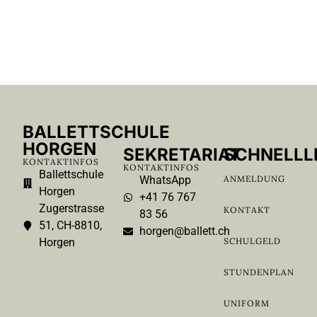
Double Dos
Theater Basel I Blaubarts Geheimnis
BALLETTSCHULE
HORGEN
SEKRETARIAT
SCHNELLL
KONTAKTINFOS
KONTAKTINFOS
Ballettschule
WhatsApp
ANMELDUNG
Horgen
+41 76 767
Zugerstrasse
KONTAKT
83 56
51, CH-8810,
horgen@ballett.ch
Horgen
SCHULGELD
STUNDENPLAN
UNIFORM